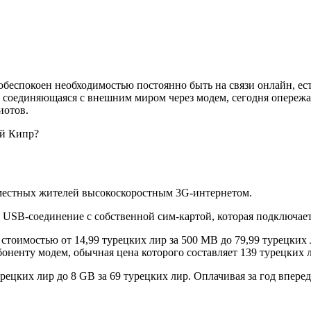
 обеспокоен необходимостью постоянно быть на связи онлайн, ес
ад соединяющаяся с внешним миром через модем, сегодня опереж
иотов.
ый Кипр?
т местных жителей высокоскоростным 3G-интернетом.
е USB-соединение с собственной сим-картой, которая подключает
стоимостью от 14,99 турецких лир за 500 MB до 79,99 турецких 
боненту модем, обычная цена которого составляет 139 турецких 
турецких лир до 8 GB за 69 турецких лир. Оплачивая за год впер