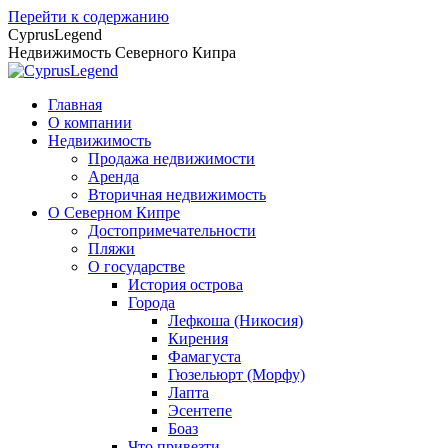
Перейти к содержанию
CyprusLegend
Недвижимость Северного Кипра
Главная
О компании
Недвижимость
Продажа недвижимости
Аренда
Вторичная недвижимость
О Северном Кипре
Достопримечательности
Пляжи
О государстве
История острова
Города
Лефкоша (Никосия)
Кирения
Фамагуста
Гюзельюрт (Морфу)
Лапта
Эсентепе
Боаз
Что привезти