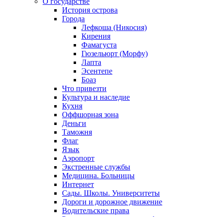
О государстве
История острова
Города
Лефкоша (Никосия)
Кирения
Фамагуста
Гюзельюрт (Морфу)
Лапта
Эсентепе
Боаз
Что привезти
Культура и наследие
Кухня
Оффшорная зона
Деньги
Таможня
Флаг
Язык
Аэропорт
Экстренные службы
Медицина. Больницы
Интернет
Сады. Школы. Университеты
Дороги и дорожное движение
Водительские права