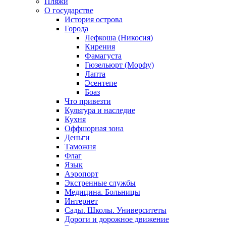
Пляжи
О государстве
История острова
Города
Лефкоша (Никосия)
Кирения
Фамагуста
Гюзельюрт (Морфу)
Лапта
Эсентепе
Боаз
Что привезти
Культура и наследие
Кухня
Оффшорная зона
Деньги
Таможня
Флаг
Язык
Аэропорт
Экстренные службы
Медицина. Больницы
Интернет
Сады. Школы. Университеты
Дороги и дорожное движение