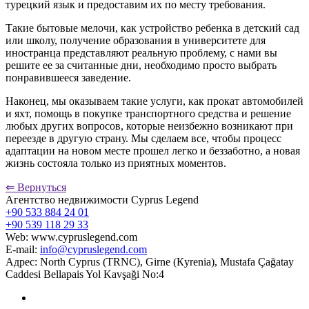
турецкий язык и предоставим их по месту требования.
Такие бытовые мелочи, как устройство ребенка в детский сад
или школу, получение образования в университете для
иностранца представляют реальную проблему, с нами вы
решите ее за считанные дни, необходимо просто выбрать
понравившееся заведение.
Наконец, мы оказываем такие услуги, как прокат автомобилей
и яхт, помощь в покупке транспортного средства и решение
любых других вопросов, которые неизбежно возникают при
переезде в другую страну. Мы сделаем все, чтобы процесс
адаптации на новом месте прошел легко и беззаботно, а новая
жизнь состояла только из приятных моментов.
⇐ Вернуться
Агентство недвижимости Cyprus Legend
+90 533 884 24 01
+90 539 118 29 33
Web: www.cypruslegend.com
E-mail:
info@cypruslegend.com
Адрес: North Cyprus (ТRNC), Girne (Кyrenia), Mustafa Çağatay
Caddesi Bellapais Yol Kavşaği No:4