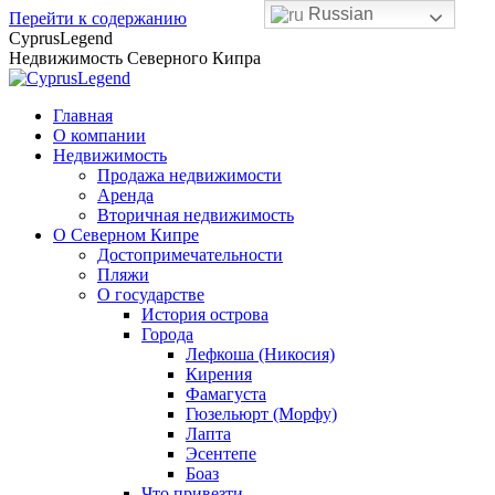
Russian
Перейти к содержанию
CyprusLegend
Недвижимость Северного Кипра
Главная
О компании
Недвижимость
Продажа недвижимости
Аренда
Вторичная недвижимость
О Северном Кипре
Достопримечательности
Пляжи
О государстве
История острова
Города
Лефкоша (Никосия)
Кирения
Фамагуста
Гюзельюрт (Морфу)
Лапта
Эсентепе
Боаз
Что привезти