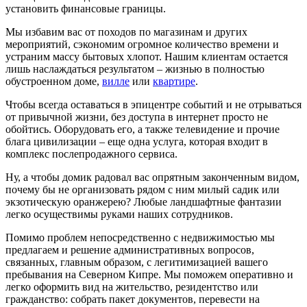
установить финансовые границы.
Мы избавим вас от походов по магазинам и других
мероприятий, сэкономим огромное количество времени и
устраним массу бытовых хлопот. Нашим клиентам остается
лишь наслаждаться результатом – жизнью в полностью
обустроенном доме,
вилле
или
квартире
.
Чтобы всегда оставаться в эпицентре событий и не отрываться
от привычной жизни, без доступа в интернет просто не
обойтись. Оборудовать его, а также телевидение и прочие
блага цивилизации – еще одна услуга, которая входит в
комплекс послепродажного сервиса.
Ну, а чтобы домик радовал вас опрятным законченным видом,
почему бы не организовать рядом с ним милый садик или
экзотическую оранжерею? Любые ландшафтные фантазии
легко осуществимы руками наших сотрудников.
Помимо проблем непосредственно с недвижимостью мы
предлагаем и решение административных вопросов,
связанных, главным образом, с легитимизацией вашего
пребывания на Северном Кипре. Мы поможем оперативно и
легко оформить вид на жительство, резидентство или
гражданство: собрать пакет документов, перевести на