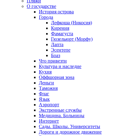
Пляжи
О государстве
История острова
Города
Лефкоша (Никосия)
Кирения
Фамагуста
Гюзельюрт (Морфу)
Лапта
Эсентепе
Боаз
Что привезти
Культура и наследие
Кухня
Оффшорная зона
Деньги
Таможня
Флаг
Язык
Аэропорт
Экстренные службы
Медицина. Больницы
Интернет
Сады. Школы. Университеты
Дороги и дорожное движение