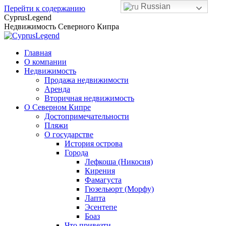
Russian
Перейти к содержанию
CyprusLegend
Недвижимость Северного Кипра
Главная
О компании
Недвижимость
Продажа недвижимости
Аренда
Вторичная недвижимость
О Северном Кипре
Достопримечательности
Пляжи
О государстве
История острова
Города
Лефкоша (Никосия)
Кирения
Фамагуста
Гюзельюрт (Морфу)
Лапта
Эсентепе
Боаз
Что привезти