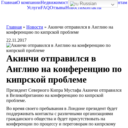
Главная
О компании
Недвижимость
О Северном Кипре
Клиентам
Russian
Услуги
FAQ
Отзывы
Новости
Контакты
Главная
»
Новости
»
Акинчи отправился в Англию на
конференцию по кипрской проблеме
22.11.2017
Акинчи отправился в
Англию на конференцию по
кипрской проблеме
Президент Северного Кипра Мустафа Акинчи отправился
в Великобританию на конференцию по кипрской
проблеме.
Во время своего пребывания в Лондоне президент будет
поддерживать контакты с различными организациями
гражданского общества и будет присутствовать на
конференции по процессу и переговорам по кипрскому