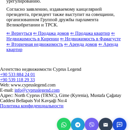
урегулированию.
Согласно заявлению, издаваемому канцелярией
президента, президент также выступит на совещании,
организованном Группой дружбы парламента
Великобритании и ТРСК.
⇐ Вернуться
⇐ Продажа домов
⇐ Продажа квартир
⇐
Недвижимость в Кирении
⇐ Недвижимость в Фамагусте
⇐ Вторичная недвижимость
⇐ Аренда домов
⇐ Аренда
квартир
Агентство недвижимости Cyprus Legend
+90 533 884 24 01
+90 539 118 29 33
Web: www.cypruslegend.com
E-mail:
info@cypruslegend.com
Адрес: North Cyprus (ТRNC), Girne (Кyrenia), Mustafa Çağatay
Caddesi Bellapais Yol Kavşaği No:4
Политика конфиденциальности