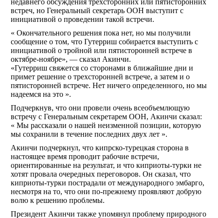
недавнего обсуждения трехсторонних или пятисторонних
встреч, но Генеральный секретарь ООН выступит с
инициативой о проведении такой встречи.
« Окончательного решения пока нет, но мы получили
сообщение о том, что Гутерриш собирается выступить с
инициативой о тройной или пятисторонней встрече в
октябре-ноябре», — сказал Акинчи.
«Гутерриш свяжется со сторонами в ближайшие дни и
примет решение о трехсторонней встрече, а затем и о
пятисторонней встрече. Нет ничего определенного, но мы
надеемся на это ».
Подчеркнув, что они провели очень всеобъемлющую
встречу с Генеральным секретарем ООН, Акинчи сказал:
« Мы рассказали о нашей неизменной позиции, которую
мы сохранили в течение последних двух лет ».
Акинчи подчеркнул, что кипрско-турецкая сторона в
настоящее время проводит рабочие встречи,
ориентированные на результат, и что киприоты-турки не
хотят провала очередных переговоров. Он сказал, что
киприоты-турки пострадали от международного эмбарго,
несмотря на то, что они по-прежнему проявляют добрую
волю к решению проблемы.
Президент Акинчи также упомянул проблему природного