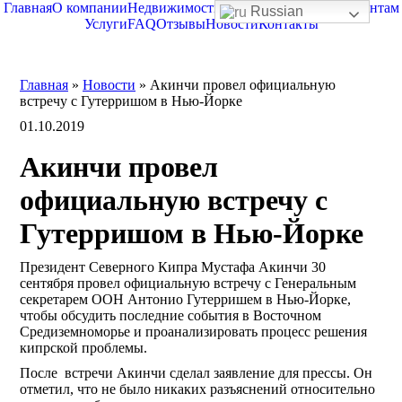
Главная
О компании
Недвижимость
О Северном Кипре
Клиентам
Russian
Услуги
FAQ
Отзывы
Новости
Контакты
Главная
»
Новости
»
Акинчи провел официальную
встречу с Гутерришом в Нью-Йорке
01.10.2019
Акинчи провел
официальную встречу с
Гутерришом в Нью-Йорке
Президент Северного Кипра Мустафа Акинчи 30
сентября провел официальную встречу с Генеральным
секретарем ООН Антонио Гутерришем в Нью-Йорке,
чтобы обсудить последние события в Восточном
Средиземноморье и проанализировать процесс решения
кипрской проблемы.
После встречи Акинчи сделал заявление для прессы. Он
отметил, что не было никаких разъяснений относительно