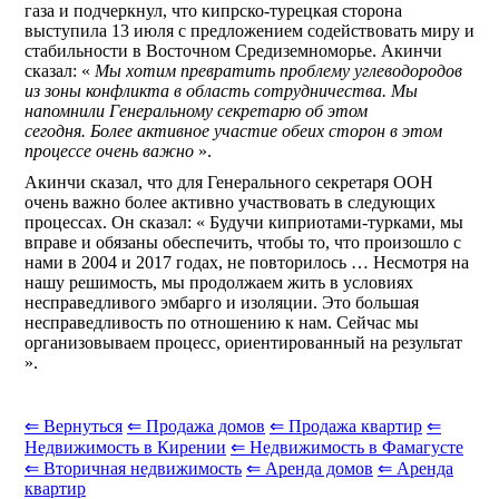
газа и подчеркнул, что кипрско-турецкая сторона
выступила 13 июля с предложением содействовать миру и
стабильности в Восточном Средиземноморье. Акинчи
сказал: «
Мы хотим превратить проблему углеводородов
из зоны конфликта в область сотрудничества. Мы
напомнили Генеральному секретарю об этом
сегодня. Более активное участие обеих сторон в этом
процессе очень важно
».
Акинчи сказал, что для Генерального секретаря ООН
очень важно более активно участвовать в следующих
процессах. Он сказал: « Будучи киприотами-турками, мы
вправе и обязаны обеспечить, чтобы то, что произошло с
нами в 2004 и 2017 годах, не повторилось … Несмотря на
нашу решимость, мы продолжаем жить в условиях
несправедливого эмбарго и изоляции. Это большая
несправедливость по отношению к нам. Сейчас мы
организовываем процесс, ориентированный на результат
».
⇐ Вернуться
⇐ Продажа домов
⇐ Продажа квартир
⇐
Недвижимость в Кирении
⇐ Недвижимость в Фамагусте
⇐ Вторичная недвижимость
⇐ Аренда домов
⇐ Аренда
квартир