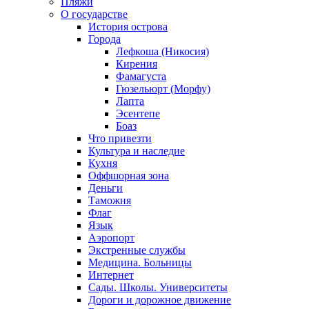
Пляжи
О государстве
История острова
Города
Лефкоша (Никосия)
Кирения
Фамагуста
Гюзельюрт (Морфу)
Лапта
Эсентепе
Боаз
Что привезти
Культура и наследие
Кухня
Оффшорная зона
Деньги
Таможня
Флаг
Язык
Аэропорт
Экстренные службы
Медицина. Больницы
Интернет
Сады. Школы. Университеты
Дороги и дорожное движение