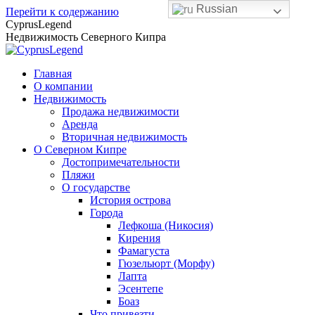
Russian
Перейти к содержанию
CyprusLegend
Недвижимость Северного Кипра
Главная
О компании
Недвижимость
Продажа недвижимости
Аренда
Вторичная недвижимость
О Северном Кипре
Достопримечательности
Пляжи
О государстве
История острова
Города
Лефкоша (Никосия)
Кирения
Фамагуста
Гюзельюрт (Морфу)
Лапта
Эсентепе
Боаз
Что привезти