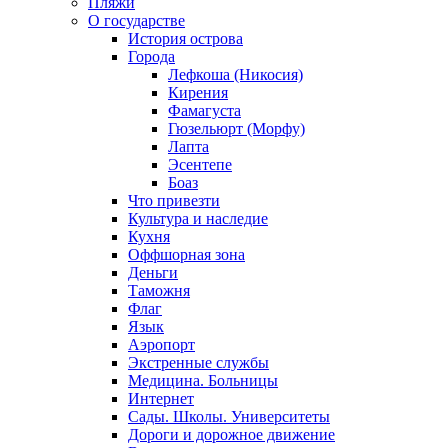
Пляжи
О государстве
История острова
Города
Лефкоша (Никосия)
Кирения
Фамагуста
Гюзельюрт (Морфу)
Лапта
Эсентепе
Боаз
Что привезти
Культура и наследие
Кухня
Оффшорная зона
Деньги
Таможня
Флаг
Язык
Аэропорт
Экстренные службы
Медицина. Больницы
Интернет
Сады. Школы. Университеты
Дороги и дорожное движение