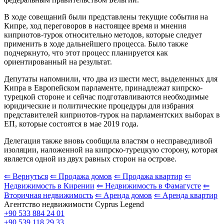
В ходе совещаний были представлены текущие события на
Кипре, ход переговоров в настоящее время и мнения
киприотов-турок относительно методов, которые следует
применить в ходе дальнейшего процесса. Было также
подчеркнуто, что этот процесс планируется как
ориентированный на результат.
Депутаты напомнили, что два из шести мест, выделенных для
Кипра в Европейском парламенте, принадлежат кипрско-
турецкой стороне и сейчас подготавливаются необходимые
юридические и политические процедуры для избрания
представителей киприотов-турок на парламентских выборах в
ЕП, которые состоятся в мае 2019 года.
Делегация также вновь сообщила властям о несправедливой
изоляции, наложенной на кипрско-турецкую сторону, которая
является одной из двух равных сторон на острове.
⇐ Вернуться
⇐ Продажа домов
⇐ Продажа квартир
⇐
Недвижимость в Кирении
⇐ Недвижимость в Фамагусте
⇐
Вторичная недвижимость
⇐ Аренда домов
⇐ Аренда квартир
Агентство недвижимости Cyprus Legend
+90 533 884 24 01
+90 539 118 29 33