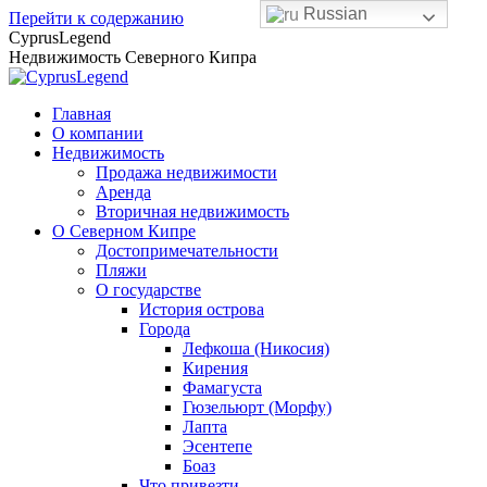
Russian
Перейти к содержанию
CyprusLegend
Недвижимость Северного Кипра
Главная
О компании
Недвижимость
Продажа недвижимости
Аренда
Вторичная недвижимость
О Северном Кипре
Достопримечательности
Пляжи
О государстве
История острова
Города
Лефкоша (Никосия)
Кирения
Фамагуста
Гюзельюрт (Морфу)
Лапта
Эсентепе
Боаз
Что привезти