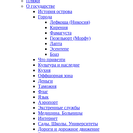
Пляжи
О государстве
История острова
Города
Лефкоша (Никосия)
Кирения
Фамагуста
Гюзельюрт (Морфу)
Лапта
Эсентепе
Боаз
Что привезти
Культура и наследие
Кухня
Оффшорная зона
Деньги
Таможня
Флаг
Язык
Аэропорт
Экстренные службы
Медицина. Больницы
Интернет
Сады. Школы. Университеты
Дороги и дорожное движение