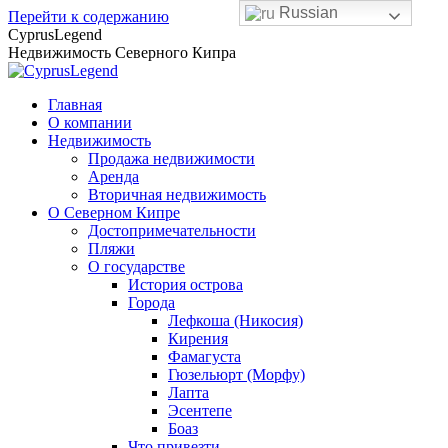
Russian
Перейти к содержанию
CyprusLegend
Недвижимость Северного Кипра
Главная
О компании
Недвижимость
Продажа недвижимости
Аренда
Вторичная недвижимость
О Северном Кипре
Достопримечательности
Пляжи
О государстве
История острова
Города
Лефкоша (Никосия)
Кирения
Фамагуста
Гюзельюрт (Морфу)
Лапта
Эсентепе
Боаз
Что привезти