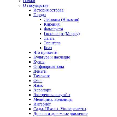
Пляжи
О государстве
История острова
Города
Лефкоша (Никосия)
Кирения
Фамагуста
Гюзельюрт (Морфу)
Лапта
Эсентепе
Боаз
Что привезти
Культура и наследие
Кухня
Оффшорная зона
Деньги
Таможня
Флаг
Язык
Аэропорт
Экстренные службы
Медицина. Больницы
Интернет
Сады. Школы. Университеты
Дороги и дорожное движение