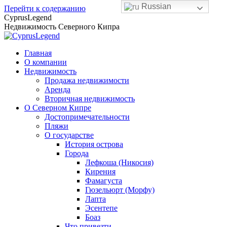
Russian
Перейти к содержанию
CyprusLegend
Недвижимость Северного Кипра
Главная
О компании
Недвижимость
Продажа недвижимости
Аренда
Вторичная недвижимость
О Северном Кипре
Достопримечательности
Пляжи
О государстве
История острова
Города
Лефкоша (Никосия)
Кирения
Фамагуста
Гюзельюрт (Морфу)
Лапта
Эсентепе
Боаз
Что привезти