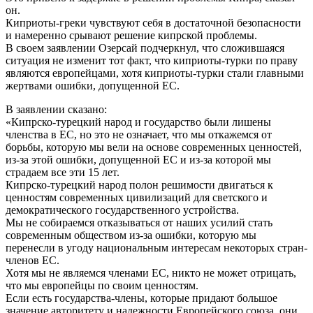
он.
Киприоты-греки чувствуют себя в достаточной безопасности
и намеренно срывают решение кипрской проблемы.
В своем заявлении Озерсай подчеркнул, что сложившаяся
ситуация не изменит тот факт, что киприоты-турки по праву
являются европейцами, хотя киприоты-турки стали главными
жертвами ошибки, допущенной ЕС.
В заявлении сказано:
«Кипрско-турецкий народ и государство были лишены
членства в ЕС, но это не означает, что мы откажемся от
борьбы, которую мы вели на основе современных ценностей,
из-за этой ошибки, допущенной ЕС и из-за которой мы
страдаем все эти 15 лет.
Кипрско-турецкий народ полон решимости двигаться к
ценностям современных цивилизаций для светского и
демократического государственного устройства.
Мы не собираемся отказываться от наших усилий стать
современным обществом из-за ошибки, которую мы
перенесли в угоду национальным интересам некоторых стран-
членов ЕС.
Хотя мы не являемся членами ЕС, никто не может отрицать,
что мы европейцы по своим ценностям.
Если есть государства-члены, которые придают большое
значение авторитету и надежности Европейского союза, они