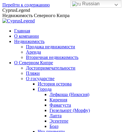
Russian
Перейти к содержанию
CyprusLegend
Недвижимость Северного Кипра
Главная
О компании
Недвижимость
Продажа недвижимости
Аренда
Вторичная недвижимость
О Северном Кипре
Достопримечательности
Пляжи
О государстве
История острова
Города
Лефкоша (Никосия)
Кирения
Фамагуста
Гюзельюрт (Морфу)
Лапта
Эсентепе
Боаз
Что привезти