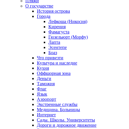
Пляжи
О государстве
История острова
Города
Лефкоша (Никосия)
Кирения
Фамагуста
Гюзельюрт (Морфу)
Лапта
Эсентепе
Боаз
Что привезти
Культура и наследие
Кухня
Оффшорная зона
Деньги
Таможня
Флаг
Язык
Аэропорт
Экстренные службы
Медицина. Больницы
Интернет
Сады. Школы. Университеты
Дороги и дорожное движение