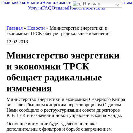
Главная
О компании
Недвижимость
О Северном Кипре
Клиентам
Russian
Услуги
FAQ
Отзывы
Новости
Контакты
Главная
»
Новости
»
Министерство энергетики и
экономики ТРСК обещает радикальные изменения
12.02.2018
Министерство энергетики
и экономики ТРСК
обещает радикальные
изменения
Министерство энергетики и экономики Северного Кипра
во главе с бывшим кипрским переговорщиком Оздилом
Нами сообщило о реструктуризации совета директоров
KIB-TEK и назначении новой управленческой команды.
Основное внимание будет уделено поставке
дополнительных фильтров и борьбе с загрязнением