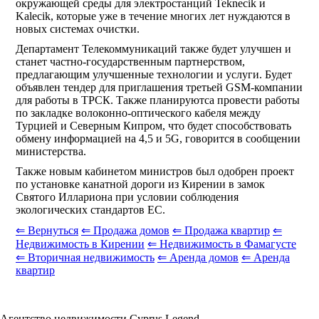
окружающей среды для электростанций Teknecik и
Kalecik, которые уже в течение многих лет нуждаются в
новых системах очистки.
Департамент Телекоммуникаций также будет улучшен и
станет частно-государственным партнерством,
предлагающим улучшенные технологии и услуги. Будет
объявлен тендер для приглашения третьей GSM-компании
для работы в ТРСК. Также планируютса провести работы
по закладке волоконно-оптического кабеля между
Турцией и Северным Кипром, что будет способствовать
обмену информацией на 4,5 и 5G, говорится в сообщении
министерства.
Также новым кабинетом министров был одобрен проект
по установке канатной дороги из Кирении в замок
Святого Иллариона при условии соблюдения
экологических стандартов ЕС.
⇐ Вернуться
⇐ Продажа домов
⇐ Продажа квартир
⇐
Недвижимость в Кирении
⇐ Недвижимость в Фамагусте
⇐ Вторичная недвижимость
⇐ Аренда домов
⇐ Аренда
квартир
Агентство недвижимости Cyprus Legend