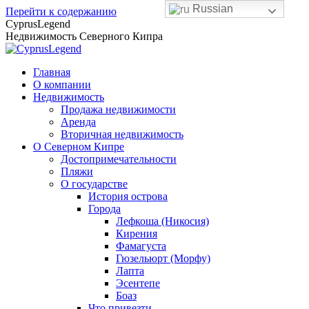
Russian
Перейти к содержанию
CyprusLegend
Недвижимость Северного Кипра
Главная
О компании
Недвижимость
Продажа недвижимости
Аренда
Вторичная недвижимость
О Северном Кипре
Достопримечательности
Пляжи
О государстве
История острова
Города
Лефкоша (Никосия)
Кирения
Фамагуста
Гюзельюрт (Морфу)
Лапта
Эсентепе
Боаз
Что привезти