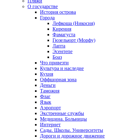
Пляжи
О государстве
История острова
Города
Лефкоша (Никосия)
Кирения
Фамагуста
Гюзельюрт (Морфу)
Лапта
Эсентепе
Боаз
Что привезти
Культура и наследие
Кухня
Оффшорная зона
Деньги
Таможня
Флаг
Язык
Аэропорт
Экстренные службы
Медицина. Больницы
Интернет
Сады. Школы. Университеты
Дороги и дорожное движение