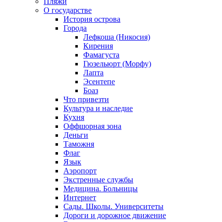
Пляжи
О государстве
История острова
Города
Лефкоша (Никосия)
Кирения
Фамагуста
Гюзельюрт (Морфу)
Лапта
Эсентепе
Боаз
Что привезти
Культура и наследие
Кухня
Оффшорная зона
Деньги
Таможня
Флаг
Язык
Аэропорт
Экстренные службы
Медицина. Больницы
Интернет
Сады. Школы. Университеты
Дороги и дорожное движение