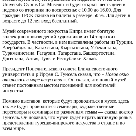
University Cyprus Car Museum и будет открыт шесть дней в
неделю со вторника по воскресенье с 10.00 до 16.00. Для
граждан ТРСК скидка на билеты в размере 50 %. Лля детей в
возрасте до 12 лет вход бесплатный.
Музей современного искусства Кипра имеет богатую
коллекцию произведений художников из 14 тюркских
государств. В частности, в нем выставлены работы из Турции,
Азербайджана, Казахстана, Кыргызстана, Узбекистана,
Туркменистана, Гагаузии, Татарстана, Башкортостана,
Дагестана, Алтая, Тувы и Республики Халай.
Президент Попечительского совета Ближневосточного
университета д-р Ирфан С. Гунсель сказал, что «
Новое окно
открылось в мире искусства
». Он сказал, что новый музей
станет постоянным местом посещений для любителей
искусства.
Помимо выставок, которые будут проводиться в музее, здесь
так же будут проводиться семинары, художественные
переговоры и семинары по различным темам — сказал доктор
Гунсель. Он добавил, что музей будет играть активную роль в
представлении турецко-кипрского искусства в стране и во
всем мире.