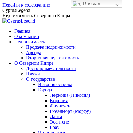
Russian
Перейти к содержанию
CyprusLegend
Недвижимость Северного Кипра
Главная
О компании
Недвижимость
Продажа недвижимости
Аренда
Вторичная недвижимость
О Северном Кипре
Достопримечательности
Пляжи
О государстве
История острова
Города
Лефкоша (Никосия)
Кирения
Фамагуста
Гюзельюрт (Морфу)
Лапта
Эсентепе
Боаз
Что привезти