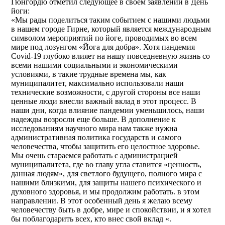
Гюнгордю отметил следующее в своем заявлении в День
йоги:
«Мы рады поделиться таким событием с нашими людьми
в нашем городе Гирне, который является международным
символом мероприятий по йоге, проводимых во всем
мире под лозунгом «Йога для добра». Хотя пандемия
Covid-19 глубоко влияет на нашу повседневную жизнь со
всеми нашими социальными и экономическими
условиями, в такие трудные времена мы, как
муниципалитет, максимально использовали наши
технические возможности, с другой стороны все наши
ценные люди внесли важный вклад в этот процесс. В
наши дни, когда влияние пандемии уменьшилось, наши
надежды возросли еще больше. В дополнение к
исследованиям научного мира нам также нужна
административная политика государств и самого
человечества, чтобы защитить его целостное здоровье.
Мы очень стараемся работать с администрацией
муниципалитета, где во главу угла ставится «ценность,
данная людям», для светлого будущего, полного мира с
нашими близкими, для защиты нашего психического и
духовного здоровья, и мы продолжим работать. в этом
направлении. В этот особенный день я желаю всему
человечеству быть в добре, мире и спокойствии, и я хотел
бы поблагодарить всех, кто внес свой вклад «.