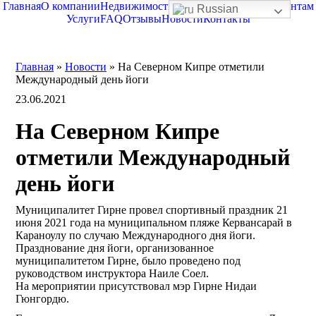
Главная
О компании
Недвижимость
О Северном Кипре
Клиентам
Russian
Услуги
FAQ
Отзывы
Новости
Контакты
Главная
»
Новости
»
На Северном Кипре отметили
Международный день йоги
23.06.2021
На Северном Кипре
отметили Международный
день йоги
Муниципалитет Гирне провел спортивный праздник 21
июня 2021 года на муниципальном пляже Кервансарай в
Караноулу по случаю Международного дня йоги.
Празднование дня йоги, организованное
муниципалитетом Гирне, было проведено под
руководством инструктора Наиле Соел.
На мероприятии присутствовал мэр Гирне Нидаи
Гюнгордю.