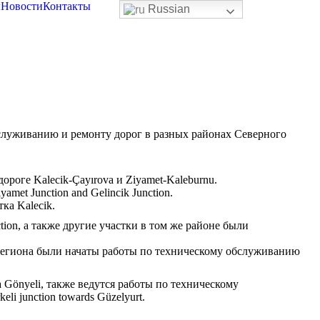
ы
Новости
Контакты
Russian
служиванию и ремонту дорог в разных районах Северного
роге Kalecik-Çayırova и Ziyamet-Kaleburnu.
et Junction and Gelincik Junction.
ка Kalecik.
tion, а также другие участки в том же районе были
 региона были начаты работы по техническому обслуживанию
Gönyeli, также ведутся работы по техническому
i junction towards Güzelyurt.