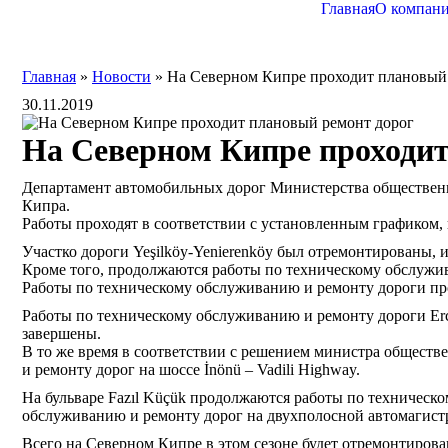
Главная
О компан
Главная
»
Новости
»
На Северном Кипре проходит плановый
30.11.2019
На Северном Кипре проходит
Департамент автомобильных дорог Министерства общественн
Кипра.
Работы проходят в соответствии с установленным графиком,
Участко дороги Yeşilköy-Yenierenköy был отремонтированы, и
Кроме того, продолжаются работы по техническому обслуживан
Работы по техническому обслуживанию и ремонту дороги прод
Работы по техническому обслуживанию и ремонту дороги Ercan
завершены.
В то же время в соответствии с решением министра общест
и ремонту дорог на шоссе İnönü – Vadili Highway.
На бульваре Fazıl Küçük продолжаются работы по техническо
обслуживанию и ремонту дорог на двухполосной автомагистрали
Всего на Северном Кипре в этом сезоне будет отремонтирова