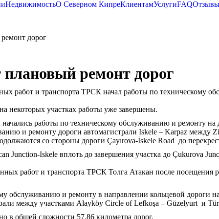
ии
Недвижимость
О Северном Кипре
Клиентам
Услуги
FAQ
Отзыв
 ремонт дорог
 плановый ремонт дорог
ых работ и транспорта ТРСК начал работы по техническому об
 на некоторых участках работы уже завершены.
 начались работы по техническому обслуживанию и ремонту на до
ию и ремонту дороги автомагистрали Iskele – Karpaz между Ziyam
олжаются со стороны дороги Çayırova-İskele Road до перекрест
 Junction-Iskele вплоть до завершения участка до Çukurova Junc
венных работ и транспорта ТРСК Толга Атакан после посещения
му обслуживанию и ремонту в направлении кольцевой дороги на 
 между участками Alayköy Circle of Lefkoşa – Güzelyurt и Türkel
но в общей сложности 57,86 километра дорог.