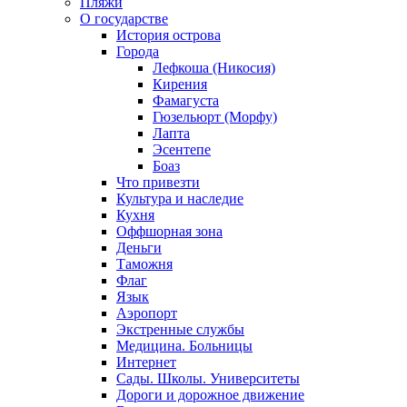
Пляжи
О государстве
История острова
Города
Лефкоша (Никосия)
Кирения
Фамагуста
Гюзельюрт (Морфу)
Лапта
Эсентепе
Боаз
Что привезти
Культура и наследие
Кухня
Оффшорная зона
Деньги
Таможня
Флаг
Язык
Аэропорт
Экстренные службы
Медицина. Больницы
Интернет
Сады. Школы. Университеты
Дороги и дорожное движение