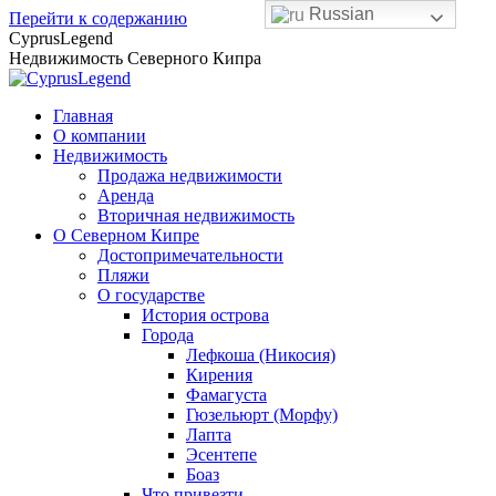
Russian
Перейти к содержанию
CyprusLegend
Недвижимость Северного Кипра
Главная
О компании
Недвижимость
Продажа недвижимости
Аренда
Вторичная недвижимость
О Северном Кипре
Достопримечательности
Пляжи
О государстве
История острова
Города
Лефкоша (Никосия)
Кирения
Фамагуста
Гюзельюрт (Морфу)
Лапта
Эсентепе
Боаз
Что привезти