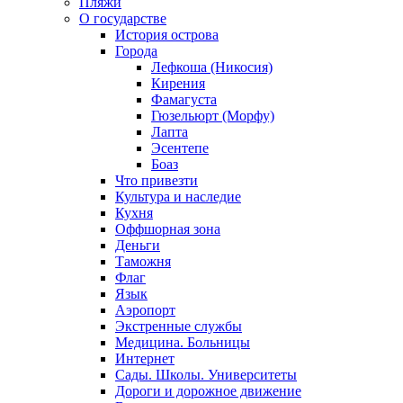
Пляжи
О государстве
История острова
Города
Лефкоша (Никосия)
Кирения
Фамагуста
Гюзельюрт (Морфу)
Лапта
Эсентепе
Боаз
Что привезти
Культура и наследие
Кухня
Оффшорная зона
Деньги
Таможня
Флаг
Язык
Аэропорт
Экстренные службы
Медицина. Больницы
Интернет
Сады. Школы. Университеты
Дороги и дорожное движение