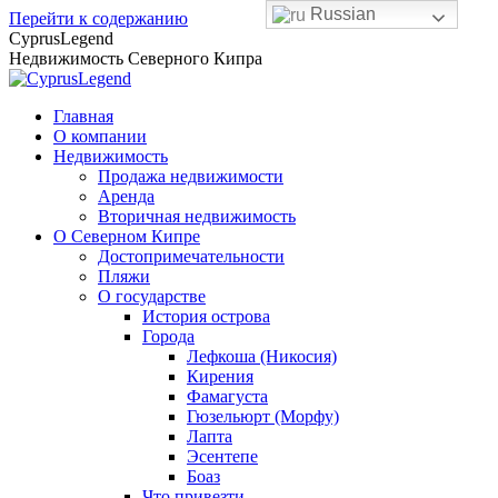
Russian
Перейти к содержанию
CyprusLegend
Недвижимость Северного Кипра
Главная
О компании
Недвижимость
Продажа недвижимости
Аренда
Вторичная недвижимость
О Северном Кипре
Достопримечательности
Пляжи
О государстве
История острова
Города
Лефкоша (Никосия)
Кирения
Фамагуста
Гюзельюрт (Морфу)
Лапта
Эсентепе
Боаз
Что привезти