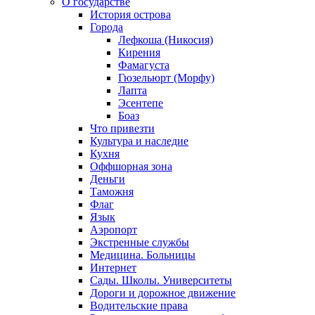
О государстве
История острова
Города
Лефкоша (Никосия)
Кирения
Фамагуста
Гюзельюрт (Морфу)
Лапта
Эсентепе
Боаз
Что привезти
Культура и наследие
Кухня
Оффшорная зона
Деньги
Таможня
Флаг
Язык
Аэропорт
Экстренные службы
Медицина. Больницы
Интернет
Сады. Школы. Университеты
Дороги и дорожное движение
Водительские права