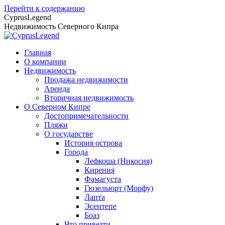
Перейти к содержанию
CyprusLegend
Недвижимость Северного Кипра
Главная
О компании
Недвижимость
Продажа недвижимости
Аренда
Вторичная недвижимость
О Северном Кипре
Достопримечательности
Пляжи
О государстве
История острова
Города
Лефкоша (Никосия)
Кирения
Фамагуста
Гюзельюрт (Морфу)
Лапта
Эсентепе
Боаз
Что привезти