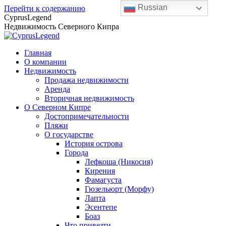
Russian
Перейти к содержанию
CyprusLegend
Недвижимость Северного Кипра
Главная
О компании
Недвижимость
Продажа недвижимости
Аренда
Вторичная недвижимость
О Северном Кипре
Достопримечательности
Пляжи
О государстве
История острова
Города
Лефкоша (Никосия)
Кирения
Фамагуста
Гюзельюрт (Морфу)
Лапта
Эсентепе
Боаз
Что привезти