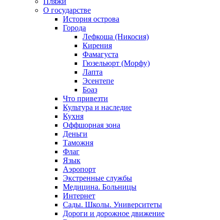
Пляжи
О государстве
История острова
Города
Лефкоша (Никосия)
Кирения
Фамагуста
Гюзельюрт (Морфу)
Лапта
Эсентепе
Боаз
Что привезти
Культура и наследие
Кухня
Оффшорная зона
Деньги
Таможня
Флаг
Язык
Аэропорт
Экстренные службы
Медицина. Больницы
Интернет
Сады. Школы. Университеты
Дороги и дорожное движение