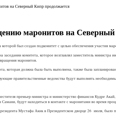
нитов на Северный Кипр продолжается
ащению маронитов на Северный
на которой был создан подкомитет с целью обеспечения участия мар
а заседании комитета, которое возглавлял заместитель министра 
звращения маронитов.
та, которая должна была быть выполнена, также была запланирован
твующие правительственные ведомства будут выполнять необходимы
аместителя премьер-министра и министерство финансов Кудре Акай,
Самани, будут находиться в контакте с маронитами во время проц
президента Мустафа Акнк в Президентском дворце 26 июля, было п