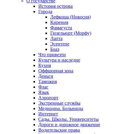
О государстве
История острова
Города
Лефкоша (Никосия)
Кирения
Фамагуста
Гюзельюрт (Морфу)
Лапта
Эсентепе
Боаз
Что привезти
Культура и наследие
Кухня
Оффшорная зона
Деньги
Таможня
Флаг
Язык
Аэропорт
Экстренные службы
Медицина. Больницы
Интернет
Сады. Школы. Университеты
Дороги и дорожное движение
Водительские права