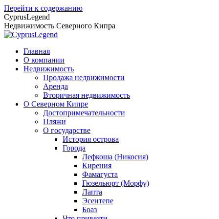
Перейти к содержанию
CyprusLegend
Недвижимость Северного Кипра
Главная
О компании
Недвижимость
Продажа недвижимости
Аренда
Вторичная недвижимость
О Северном Кипре
Достопримечательности
Пляжи
О государстве
История острова
Города
Лефкоша (Никосия)
Кирения
Фамагуста
Гюзельюрт (Морфу)
Лапта
Эсентепе
Боаз
Что привезти