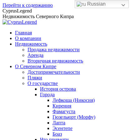
Russian
Перейти к содержанию
CyprusLegend
Недвижимость Северного Кипра
Главная
О компании
Недвижимость
Продажа недвижимости
Аренда
Вторичная недвижимость
О Северном Кипре
Достопримечательности
Пляжи
О государстве
История острова
Города
Лефкоша (Никосия)
Кирения
Фамагуста
Гюзельюрт (Морфу)
Лапта
Эсентепе
Боаз
Что привезти