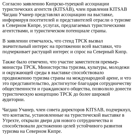
Согласно заявлению Кипрско-турецкой ассоциации
туристических агентств (KITSAB), член правления KITSAB
Чагдаш Учанер представлял ассоциацию на выставке,
информируя посетителей и представителей отрасли о туризме
в Северном Кипре, услугах, предлагаемых туристическими
агентствами, и туристическом потенциале страны.
В заявлении отмечалось, что стенд ТРСК вызвал
значительный интерес на протяжении всей выставки, что
подчеркивает растущий интерес и спрос на Северный Кипр.
Также было отмечено, что участие заместителя премьер-
министра ТРСК, Министерства туризма, культуры, молодежи
и окружающей среды в выставке способствовало
продвижению туризма страны на международной арене, и что
это представительство, достигнутое благодаря сотрудничеству
общественности и гражданского общества, позволило донести
туристическую концепцию ТРСК до более широкой
аудитории.
Чагдаш Учанер, член совета директоров KITSAB, подчеркнул,
что контакты, установленные на туристической выставке в
Утрехте, открыли двери для нового сотрудничества и
способствовали достижению целей устойчивого развития
туризма на Северном Кипре.