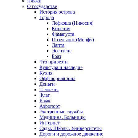
Пляжи
О государстве
История острова
Города
Лефкоша (Никосия)
Кирения
Фамагуста
Гюзельюрт (Морфу)
Лапта
Эсентепе
Боаз
Что привезти
Культура и наследие
Кухня
Оффшорная зона
Деньги
Таможня
Флаг
Язык
Аэропорт
Экстренные службы
Медицина. Больницы
Интернет
Сады. Школы. Университеты
Дороги и дорожное движение