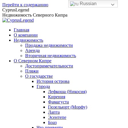
Russian
Перейти к содержанию
CyprusLegend
Недвижимость Северного Кипра
Главная
О компании
Недвижимость
Продажа недвижимости
Аренда
Вторичная недвижимость
О Северном Кипре
Достопримечательности
Пляжи
О государстве
История острова
Города
Лефкоша (Никосия)
Кирения
Фамагуста
Гюзельюрт (Морфу)
Лапта
Эсентепе
Боаз
Что привезти