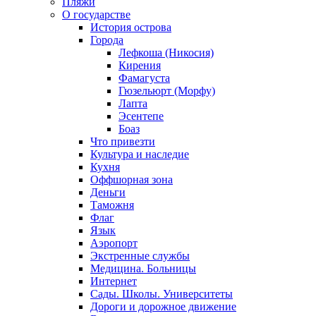
Пляжи
О государстве
История острова
Города
Лефкоша (Никосия)
Кирения
Фамагуста
Гюзельюрт (Морфу)
Лапта
Эсентепе
Боаз
Что привезти
Культура и наследие
Кухня
Оффшорная зона
Деньги
Таможня
Флаг
Язык
Аэропорт
Экстренные службы
Медицина. Больницы
Интернет
Сады. Школы. Университеты
Дороги и дорожное движение