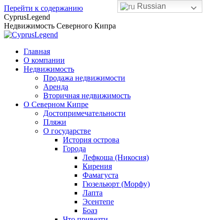
Russian
Перейти к содержанию
CyprusLegend
Недвижимость Северного Кипра
Главная
О компании
Недвижимость
Продажа недвижимости
Аренда
Вторичная недвижимость
О Северном Кипре
Достопримечательности
Пляжи
О государстве
История острова
Города
Лефкоша (Никосия)
Кирения
Фамагуста
Гюзельюрт (Морфу)
Лапта
Эсентепе
Боаз
Что привезти