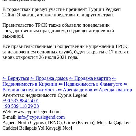
В торжествах примут участие президент Турции Реджеп
Тайип Эрдоган, а также представители других стран.
Правительство ТРСК также объявило понедельник
государственным праздником, создав девятидневный
выходной.
Все правительственные и общественные учреждения ТРСК,
за исключением основных служб, будут закрыты с 17 июля и
вновь откроются 26 июля 2021 года.
⇐ Вернуться
⇐ Продажа домов
⇐ Продажа квартир
⇐
Недвижимость в Кирении
⇐ Недвижимость в Фамагусте
⇐
Вторичная недвижимость
⇐ Аренда домов
⇐ Аренда квартир
Агентство недвижимости Cyprus Legend
+90 533 884 24 01
+90 539 118 29 33
Web: www.cypruslegend.com
E-mail:
info@cypruslegend.com
Адрес: North Cyprus (ТRNC), Girne (Кyrenia), Mustafa Çağatay
Caddesi Bellapais Yol Kavşaği No:4