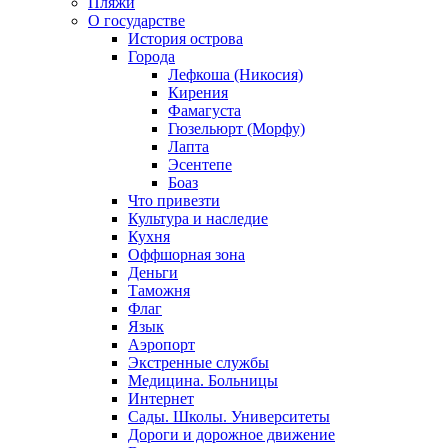
Пляжи
О государстве
История острова
Города
Лефкоша (Никосия)
Кирения
Фамагуста
Гюзельюрт (Морфу)
Лапта
Эсентепе
Боаз
Что привезти
Культура и наследие
Кухня
Оффшорная зона
Деньги
Таможня
Флаг
Язык
Аэропорт
Экстренные службы
Медицина. Больницы
Интернет
Сады. Школы. Университеты
Дороги и дорожное движение