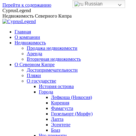
Russian
Перейти к содержанию
CyprusLegend
Недвижимость Северного Кипра
Главная
О компании
Недвижимость
Продажа недвижимости
Аренда
Вторичная недвижимость
О Северном Кипре
Достопримечательности
Пляжи
О государстве
История острова
Города
Лефкоша (Никосия)
Кирения
Фамагуста
Гюзельюрт (Морфу)
Лапта
Эсентепе
Боаз
Что привезти