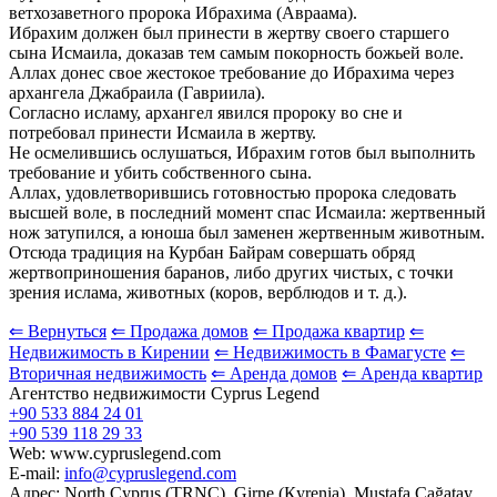
ветхозаветного пророка Ибрахима (Авраама).
Ибрахим должен был принести в жертву своего старшего
сына Исмаила, доказав тем самым покорность божьей воле.
Аллах донес свое жестокое требование до Ибрахима через
архангела Джабраила (Гавриила).
Согласно исламу, архангел явился пророку во сне и
потребовал принести Исмаила в жертву.
Не осмелившись ослушаться, Ибрахим готов был выполнить
требование и убить собственного сына.
Аллах, удовлетворившись готовностью пророка следовать
высшей воле, в последний момент спас Исмаила: жертвенный
нож затупился, а юноша был заменен жертвенным животным.
Отсюда традиция на Курбан Байрам совершать обряд
жертвоприношения баранов, либо других чистых, с точки
зрения ислама, животных (коров, верблюдов и т. д.).
⇐ Вернуться
⇐ Продажа домов
⇐ Продажа квартир
⇐
Недвижимость в Кирении
⇐ Недвижимость в Фамагусте
⇐
Вторичная недвижимость
⇐ Аренда домов
⇐ Аренда квартир
Агентство недвижимости Cyprus Legend
+90 533 884 24 01
+90 539 118 29 33
Web: www.cypruslegend.com
E-mail:
info@cypruslegend.com
Адрес: North Cyprus (ТRNC), Girne (Кyrenia), Mustafa Çağatay