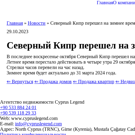
Главная
О компан
Главная
»
Новости
»
Северный Кипр перешел на зимнее вре
29.10.2023
Северный Кипр перешел на 
В последнее воскресенье октября Северный Кипр перешел на
Летнее время перестало действовать в четыре утра 29 октября
Стрелки часов перевели на час назад.
Зимнее время будет актуально до 31 марта 2024 года.
⇐ Вернуться
⇐ Продажа домов
⇐ Продажа квартир
⇐ Недви
Агентство недвижимости Cyprus Legend
+90 533 884 24 01
+90 539 118 29 33
Web: www.cypruslegend.com
E-mail:
info@cypruslegend.com
Адрес: North Cyprus (ТRNC), Girne (Кyrenia), Mustafa Çağatay Cad
Политика конфиденциальности