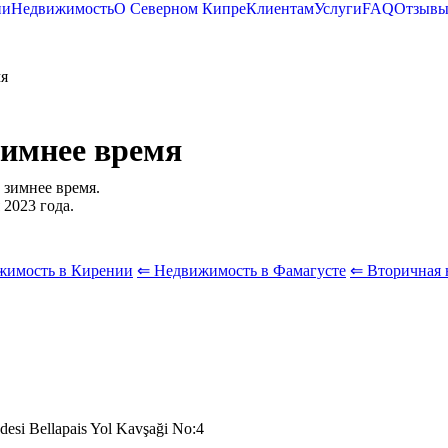
ии
Недвижимость
О Северном Кипре
Клиентам
Услуги
FAQ
Отзыв
мя
зимнее время
 зимнее время.
 2023 года.
жимость в Кирении
⇐ Недвижимость в Фамагусте
⇐ Вторичная 
desi Bellapais Yol Kavşaği No:4