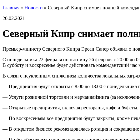
Главная
»
Новости
»
Северный Кипр снимает полный комендант
20.02.2021
Северный Кипр снимает полны
Премьер-министр Северного Кипра Эрсан Санер объявил о но
С понедельника 22 февраля по пятницу 26 февраля с 20:00 до 0
В субботу и воскресенье будет действовать комендантский час 
В связи с неуклонным снижением количества локальных загряз
— Предприятия будут открыты с 8:00 до 18:00 с понедельника 
— Услуги розничной торговли и мерчандайзинга (за исключение
— Открытые предприятия, включая рестораны, кафе и буфеты, см
— По воскресеньям все предприятия будут закрыты, кроме пека
— В открытом бизнесе рекомендовалась ротация и сокращение 
— Чтобы обеспечить социальную дистанцию, предприятия должн