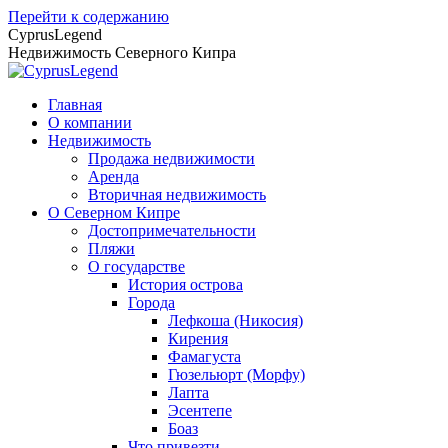
Перейти к содержанию
CyprusLegend
Недвижимость Северного Кипра
Главная
О компании
Недвижимость
Продажа недвижимости
Аренда
Вторичная недвижимость
О Северном Кипре
Достопримечательности
Пляжи
О государстве
История острова
Города
Лефкоша (Никосия)
Кирения
Фамагуста
Гюзельюрт (Морфу)
Лапта
Эсентепе
Боаз
Что привезти