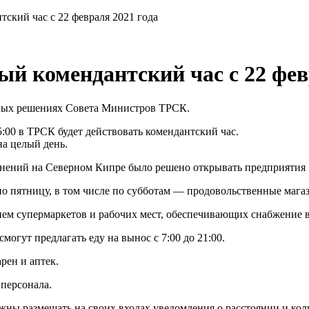
ский час с 22 февраля 2021 года
й комендантский час с 22 фев
вых решениях Совета Министров ТРСК.
5:00 в ТРСК будет действовать комендантский час.
на целый день.
нений на Северном Кипре было решено открывать предприятия по
по пятницу, в том числе по субботам — продовольственные мага
м супермаркетов и рабочих мест, обеспечивающих снабжение всех
огут предлагать еду на вынос с 7:00 до 21:00.
рен и аптек.
персонала.
ы размещать на своих входах уведомления о расстоянии и коли