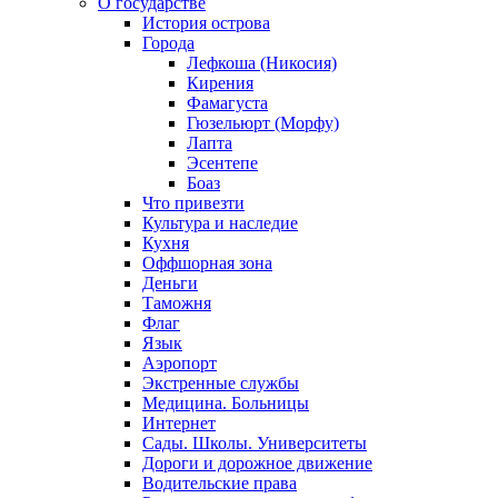
О государстве
История острова
Города
Лефкоша (Никосия)
Кирения
Фамагуста
Гюзельюрт (Морфу)
Лапта
Эсентепе
Боаз
Что привезти
Культура и наследие
Кухня
Оффшорная зона
Деньги
Таможня
Флаг
Язык
Аэропорт
Экстренные службы
Медицина. Больницы
Интернет
Сады. Школы. Университеты
Дороги и дорожное движение
Водительские права