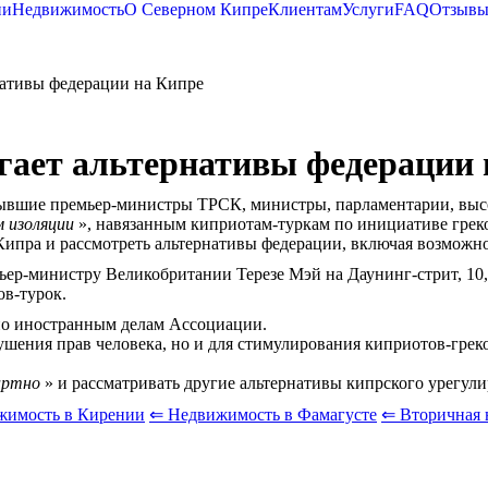
ии
Недвижимость
О Северном Кипре
Клиентам
Услуги
FAQ
Отзыв
нативы федерации на Кипре
гает альтернативы федерации 
 бывшие премьер-министры ТРСК, министры, парламентарии, выс
 изоляции
», навязанным киприотам-туркам по инициативе грек
Кипра и рассмотреть альтернативы федерации, включая возможно
ьер-министру Великобритании Терезе Мэй на Даунинг-стрит, 10,
в-турок.
по иностранным делам Ассоциации.
ушения прав человека, но и для стимулирования киприотов-гре
артно
» и рассматривать другие альтернативы кипрского урегул
жимость в Кирении
⇐ Недвижимость в Фамагусте
⇐ Вторичная 