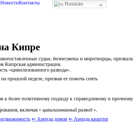
ы
Новости
Контакты
Russian
на Кипре
окопоставленные судьи, бизнесмены и миротворцы, призвала
ов Кипрская администрация.
сть «цивилизованного развода».
 на прошлой неделе, призвав ее помочь снять
ков к более позитивному подходу к справедливому и прочному
ирования, включая «
цивилизованный развод
».
недвижимость
⇐ Аренда домов
⇐ Аренда квартир