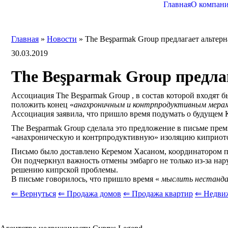
Главная
О компан
Главная
»
Новости
»
The Beşparmak Group предлагает альтер
30.03.2019
The Beşparmak Group предла
Ассоциация The Beşparmak Group , в состав которой входят
положить конец «
анахроничным и контрпродуктивным мерам
Ассоциация заявила, что пришло время подумать о будущем 
The Beşparmak Group сделала это предложение в письме прем
«анахроническую и контрпродуктивную» изоляцию киприото
Письмо было доставлено Керемом Хасаном, координатором 
Он подчеркнул важность отмены эмбарго не только из-за нар
решению кипрской проблемы.
В письме говорилось, что пришло время «
мыслить нестанд
⇐ Вернуться
⇐ Продажа домов
⇐ Продажа квартир
⇐ Недви