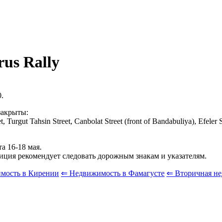
us Rally
0.
закрыты:
t, Turgut Tahsin Street, Canbolat Street (front of Bandabuliya), Efeler
а 16-18 мая.
ция рекомендует следовать дорожным знакам и указателям.
мость в Кирении
⇐ Недвижимость в Фамагусте
⇐ Вторичная н