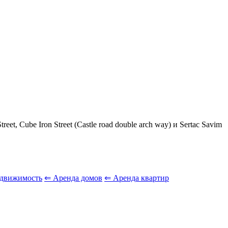
 Street, Cube Iron Street (Castle road double arch way) и Sertac Savim
едвижимость
⇐ Аренда домов
⇐ Аренда квартир