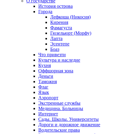
О государстве
История острова
Города
Лефкоша (Никосия)
Кирения
Фамагуста
Гюзельюрт (Морфу)
Лапта
Эсентепе
Боаз
Что привезти
Культура и наследие
Кухня
Оффшорная зона
Деньги
Таможня
Флаг
Язык
Аэропорт
Экстренные службы
Медицина. Больницы
Интернет
Сады. Школы. Университеты
Дороги и дорожное движение
Водительские права