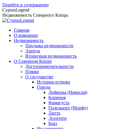
Перейти к содержанию
CyprusLegend
Недвижимость Северного Кипра
Главная
О компании
Недвижимость
Продажа недвижимости
Аренда
Вторичная недвижимость
О Северном Кипре
Достопримечательности
Пляжи
О государстве
История острова
Города
Лефкоша (Никосия)
Кирения
Фамагуста
Гюзельюрт (Морфу)
Лапта
Эсентепе
Боаз
Что привезти