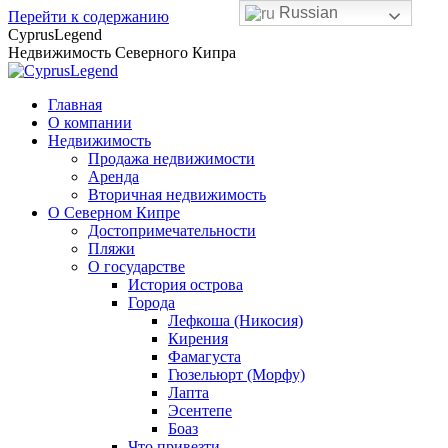
Russian
Перейти к содержанию
CyprusLegend
Недвижимость Северного Кипра
Главная
О компании
Недвижимость
Продажа недвижимости
Аренда
Вторичная недвижимость
О Северном Кипре
Достопримечательности
Пляжи
О государстве
История острова
Города
Лефкоша (Никосия)
Кирения
Фамагуста
Гюзельюрт (Морфу)
Лапта
Эсентепе
Боаз
Что привезти