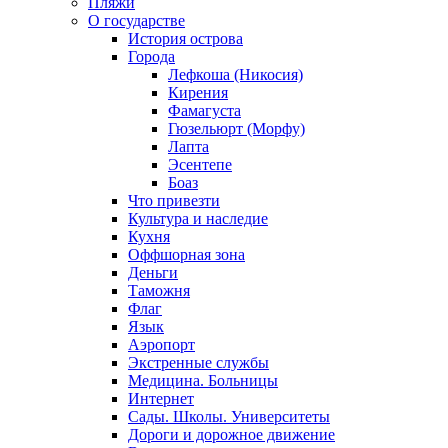
Пляжи
О государстве
История острова
Города
Лефкоша (Никосия)
Кирения
Фамагуста
Гюзельюрт (Морфу)
Лапта
Эсентепе
Боаз
Что привезти
Культура и наследие
Кухня
Оффшорная зона
Деньги
Таможня
Флаг
Язык
Аэропорт
Экстренные службы
Медицина. Больницы
Интернет
Сады. Школы. Университеты
Дороги и дорожное движение