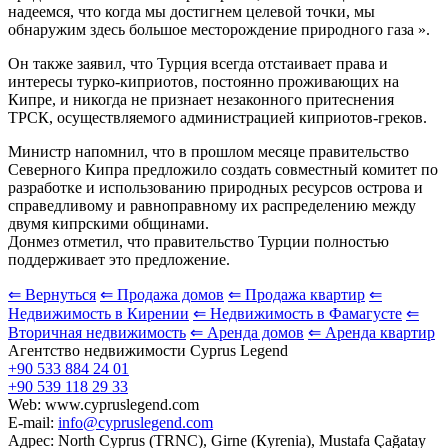
надеемся, что когда мы достигнем целевой точки, мы
обнаружим здесь большое месторождение природного газа ».
Он также заявил, что Турция всегда отстаивает права и
интересы турко-киприотов, постоянно проживающих на
Кипре, и никогда не признает незаконного притеснения
ТРСК, осуществляемого администрацией киприотов-греков.
Министр напомнил, что в прошлом месяце правительство
Северного Кипра предложило создать совместный комитет по
разработке и использованию природных ресурсов острова и
справедливому и равноправному их распределению между
двумя кипрскими общинами.
Донмез отметил, что правительство Турции полностью
поддерживает это предложение.
⇐ Вернуться
⇐ Продажа домов
⇐ Продажа квартир
⇐
Недвижимость в Кирении
⇐ Недвижимость в Фамагусте
⇐
Вторичная недвижимость
⇐ Аренда домов
⇐ Аренда квартир
Агентство недвижимости Cyprus Legend
+90 533 884 24 01
+90 539 118 29 33
Web: www.cypruslegend.com
E-mail:
info@cypruslegend.com
Адрес: North Cyprus (ТRNC), Girne (Кyrenia), Mustafa Çağatay