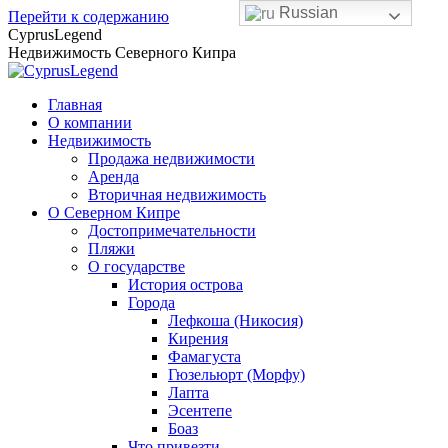
Russian
Перейти к содержанию
CyprusLegend
Недвижимость Северного Кипра
Главная
О компании
Недвижимость
Продажа недвижимости
Аренда
Вторичная недвижимость
О Северном Кипре
Достопримечательности
Пляжи
О государстве
История острова
Города
Лефкоша (Никосия)
Кирения
Фамагуста
Гюзельюрт (Морфу)
Лапта
Эсентепе
Боаз
Что привезти