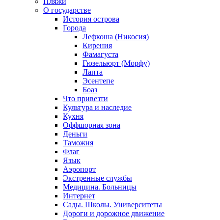
Пляжи
О государстве
История острова
Города
Лефкоша (Никосия)
Кирения
Фамагуста
Гюзельюрт (Морфу)
Лапта
Эсентепе
Боаз
Что привезти
Культура и наследие
Кухня
Оффшорная зона
Деньги
Таможня
Флаг
Язык
Аэропорт
Экстренные службы
Медицина. Больницы
Интернет
Сады. Школы. Университеты
Дороги и дорожное движение