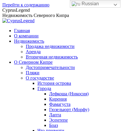
Russian
Перейти к содержанию
CyprusLegend
Недвижимость Северного Кипра
Главная
О компании
Недвижимость
Продажа недвижимости
Аренда
Вторичная недвижимость
О Северном Кипре
Достопримечательности
Пляжи
О государстве
История острова
Города
Лефкоша (Никосия)
Кирения
Фамагуста
Гюзельюрт (Морфу)
Лапта
Эсентепе
Боаз
Что привезти