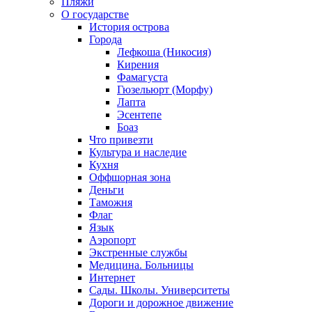
Пляжи
О государстве
История острова
Города
Лефкоша (Никосия)
Кирения
Фамагуста
Гюзельюрт (Морфу)
Лапта
Эсентепе
Боаз
Что привезти
Культура и наследие
Кухня
Оффшорная зона
Деньги
Таможня
Флаг
Язык
Аэропорт
Экстренные службы
Медицина. Больницы
Интернет
Сады. Школы. Университеты
Дороги и дорожное движение