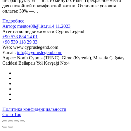
инфраструктура — в 5-10 минутах езды. Прекрасное место
для спокойной и комфортной жизни. Отличные условия
оплаты: 30% —…
Подробнее
Автор:
mentos08@list.ru
14.11.2023
Агентство недвижимости Cyprus Legend
+90 533 884 24 01
+90 539 118 29 33
Web: www.cypruslegend.com
E-mail:
info@cypruslegend.com
Адрес: North Cyprus (ТRNC), Girne (Кyrenia), Mustafa Çağatay
Caddesi Bellapais Yol Kavşaği No:4
Политика конфиденциальности
Go to Top