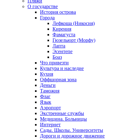
Пляжи
О государстве
История острова
Города
Лефкоша (Никосия)
Кирения
Фамагуста
Гюзельюрт (Морфу)
Лапта
Эсентепе
Боаз
Что привезти
Культура и наследие
Кухня
Оффшорная зона
Деньги
Таможня
Флаг
Язык
Аэропорт
Экстренные службы
Медицина. Больницы
Интернет
Сады. Школы. Университеты
Дороги и дорожное движение