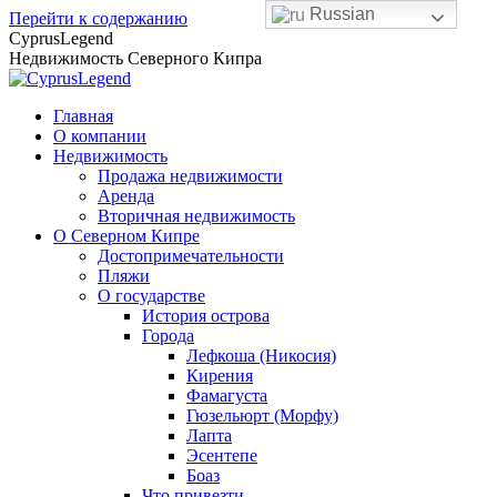
Russian
Перейти к содержанию
CyprusLegend
Недвижимость Северного Кипра
Главная
О компании
Недвижимость
Продажа недвижимости
Аренда
Вторичная недвижимость
О Северном Кипре
Достопримечательности
Пляжи
О государстве
История острова
Города
Лефкоша (Никосия)
Кирения
Фамагуста
Гюзельюрт (Морфу)
Лапта
Эсентепе
Боаз
Что привезти