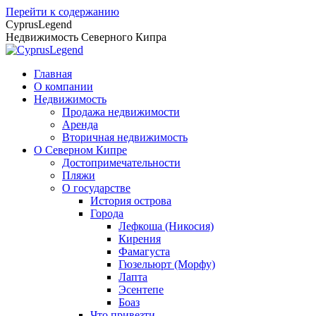
Перейти к содержанию
CyprusLegend
Недвижимость Северного Кипра
Главная
О компании
Недвижимость
Продажа недвижимости
Аренда
Вторичная недвижимость
О Северном Кипре
Достопримечательности
Пляжи
О государстве
История острова
Города
Лефкоша (Никосия)
Кирения
Фамагуста
Гюзельюрт (Морфу)
Лапта
Эсентепе
Боаз
Что привезти