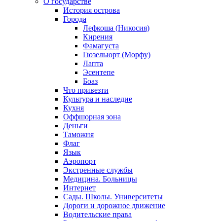
О государстве
История острова
Города
Лефкоша (Никосия)
Кирения
Фамагуста
Гюзельюрт (Морфу)
Лапта
Эсентепе
Боаз
Что привезти
Культура и наследие
Кухня
Оффшорная зона
Деньги
Таможня
Флаг
Язык
Аэропорт
Экстренные службы
Медицина. Больницы
Интернет
Сады. Школы. Университеты
Дороги и дорожное движение
Водительские права