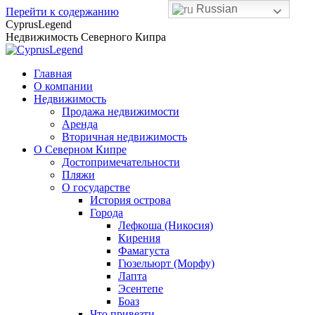
Russian
Перейти к содержанию
CyprusLegend
Недвижимость Северного Кипра
Главная
О компании
Недвижимость
Продажа недвижимости
Аренда
Вторичная недвижимость
О Северном Кипре
Достопримечательности
Пляжи
О государстве
История острова
Города
Лефкоша (Никосия)
Кирения
Фамагуста
Гюзельюрт (Морфу)
Лапта
Эсентепе
Боаз
Что привезти