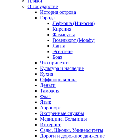
Пляжи
О государстве
История острова
Города
Лефкоша (Никосия)
Кирения
Фамагуста
Гюзельюрт (Морфу)
Лапта
Эсентепе
Боаз
Что привезти
Культура и наследие
Кухня
Оффшорная зона
Деньги
Таможня
Флаг
Язык
Аэропорт
Экстренные службы
Медицина. Больницы
Интернет
Сады. Школы. Университеты
Дороги и дорожное движение