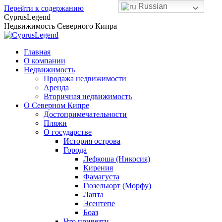
Russian
Перейти к содержанию
CyprusLegend
Недвижимость Северного Кипра
Главная
О компании
Недвижимость
Продажа недвижимости
Аренда
Вторичная недвижимость
О Северном Кипре
Достопримечательности
Пляжи
О государстве
История острова
Города
Лефкоша (Никосия)
Кирения
Фамагуста
Гюзельюрт (Морфу)
Лапта
Эсентепе
Боаз
Что привезти