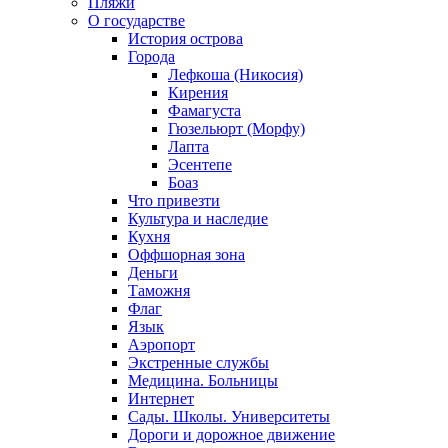
Пляжи
О государстве
История острова
Города
Лефкоша (Никосия)
Кирения
Фамагуста
Гюзельюрт (Морфу)
Лапта
Эсентепе
Боаз
Что привезти
Культура и наследие
Кухня
Оффшорная зона
Деньги
Таможня
Флаг
Язык
Аэропорт
Экстренные службы
Медицина. Больницы
Интернет
Сады. Школы. Университеты
Дороги и дорожное движение