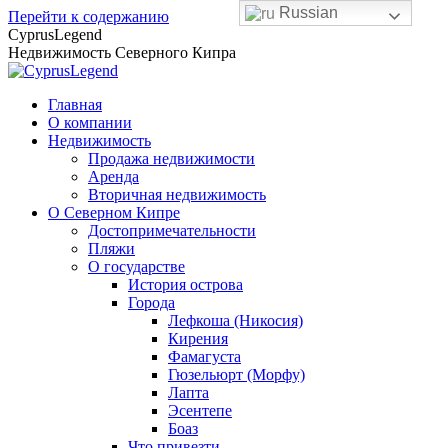
Russian
Перейти к содержанию
CyprusLegend
Недвижимость Северного Кипра
Главная
О компании
Недвижимость
Продажа недвижимости
Аренда
Вторичная недвижимость
О Северном Кипре
Достопримечательности
Пляжи
О государстве
История острова
Города
Лефкоша (Никосия)
Кирения
Фамагуста
Гюзельюрт (Морфу)
Лапта
Эсентепе
Боаз
Что привезти