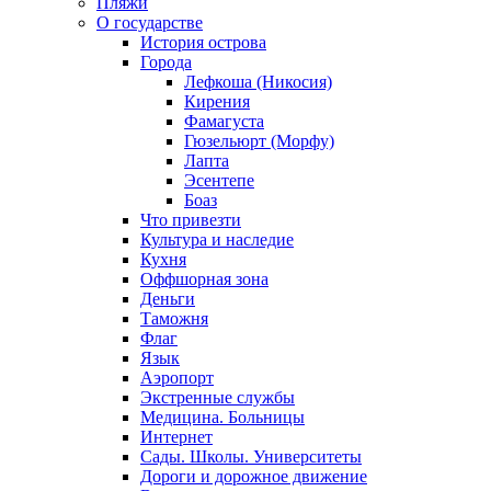
Пляжи
О государстве
История острова
Города
Лефкоша (Никосия)
Кирения
Фамагуста
Гюзельюрт (Морфу)
Лапта
Эсентепе
Боаз
Что привезти
Культура и наследие
Кухня
Оффшорная зона
Деньги
Таможня
Флаг
Язык
Аэропорт
Экстренные службы
Медицина. Больницы
Интернет
Сады. Школы. Университеты
Дороги и дорожное движение