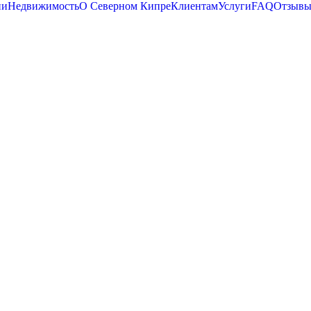
ии
Недвижимость
О Северном Кипре
Клиентам
Услуги
FAQ
Отзыв