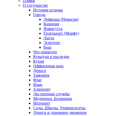
Пляжи
О государстве
История острова
Города
Лефкоша (Никосия)
Кирения
Фамагуста
Гюзельюрт (Морфу)
Лапта
Эсентепе
Боаз
Что привезти
Культура и наследие
Кухня
Оффшорная зона
Деньги
Таможня
Флаг
Язык
Аэропорт
Экстренные службы
Медицина. Больницы
Интернет
Сады. Школы. Университеты
Дороги и дорожное движение