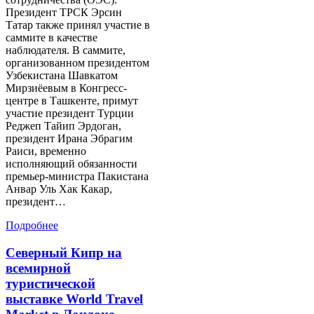
Президент ТРСК Эрсин
Татар также принял участие в
саммите в качестве
наблюдателя. В саммите,
организованном президентом
Узбекистана Шавкатом
Мирзиёевым в Конгресс-
центре в Ташкенте, примут
участие президент Турции
Реджеп Тайип Эрдоган,
президент Ирана Эбрагим
Раиси, временно
исполняющий обязанности
премьер-министра Пакистана
Анвар Уль Хак Какар,
президент…
Подробнее
Северный Кипр на
всемирной
туристической
выставке World Travel