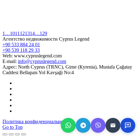
1
…
10
11
12
13
14
…
129
Агентство недвижимости Cyprus Legend
+90 533 884 24 01
+90 539 118 29 33
Web: www.cypruslegend.com
E-mail:
info@cypruslegend.com
Адрес: North Cyprus (ТRNC), Girne (Кyrenia), Mustafa Çağatay
Caddesi Bellapais Yol Kavşaği No:4
Политика конфиденциальности
Go to Top