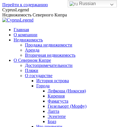
Russian
Перейти к содержанию
CyprusLegend
Недвижимость Северного Кипра
Главная
О компании
Недвижимость
Продажа недвижимости
Аренда
Вторичная недвижимость
О Северном Кипре
Достопримечательности
Пляжи
О государстве
История острова
Города
Лефкоша (Никосия)
Кирения
Фамагуста
Гюзельюрт (Морфу)
Лапта
Эсентепе
Боаз
Что привезти