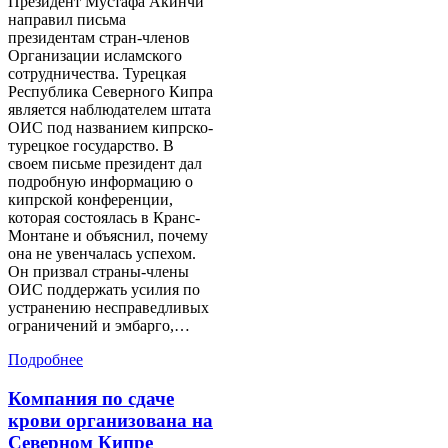
Президент Мустафа Акинчи
направил письма
президентам стран-членов
Организации исламского
сотрудничества. Турецкая
Республика Северного Кипра
является наблюдателем штата
ОИС под названием кипрско-
турецкое государство. В
своем письме президент дал
подробную информацию о
кипрской конференции,
которая состоялась в Кранс-
Монтане и объяснил, почему
она не увенчалась успехом.
Он призвал страны-члены
ОИС поддержать усилия по
устранению несправедливых
ограничений и эмбарго,…
Подробнее
Компания по сдаче
крови организована на
Северном Кипре