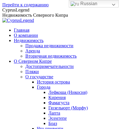
Russian
Перейти к содержанию
CyprusLegend
Недвижимость Северного Кипра
Главная
О компании
Недвижимость
Продажа недвижимости
Аренда
Вторичная недвижимость
О Северном Кипре
Достопримечательности
Пляжи
О государстве
История острова
Города
Лефкоша (Никосия)
Кирения
Фамагуста
Гюзельюрт (Морфу)
Лапта
Эсентепе
Боаз
Что привезти