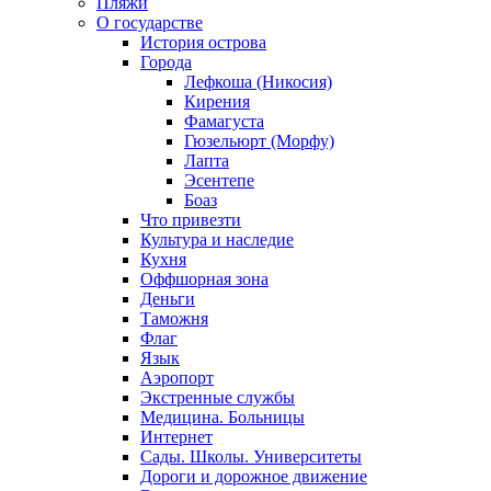
Пляжи
О государстве
История острова
Города
Лефкоша (Никосия)
Кирения
Фамагуста
Гюзельюрт (Морфу)
Лапта
Эсентепе
Боаз
Что привезти
Культура и наследие
Кухня
Оффшорная зона
Деньги
Таможня
Флаг
Язык
Аэропорт
Экстренные службы
Медицина. Больницы
Интернет
Сады. Школы. Университеты
Дороги и дорожное движение