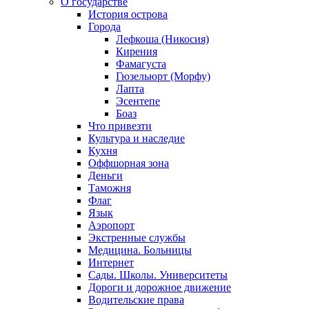
О государстве
История острова
Города
Лефкоша (Никосия)
Кирения
Фамагуста
Гюзельюрт (Морфу)
Лапта
Эсентепе
Боаз
Что привезти
Культура и наследие
Кухня
Оффшорная зона
Деньги
Таможня
Флаг
Язык
Аэропорт
Экстренные службы
Медицина. Больницы
Интернет
Сады. Школы. Университеты
Дороги и дорожное движение
Водительские права