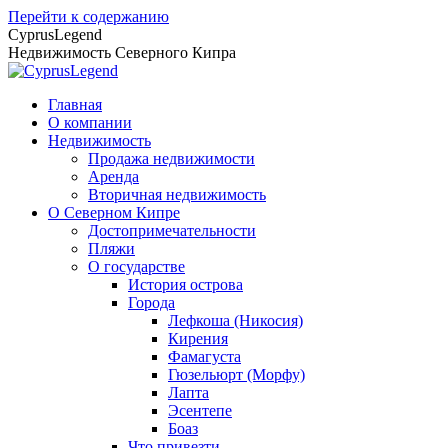
Перейти к содержанию
CyprusLegend
Недвижимость Северного Кипра
Главная
О компании
Недвижимость
Продажа недвижимости
Аренда
Вторичная недвижимость
О Северном Кипре
Достопримечательности
Пляжи
О государстве
История острова
Города
Лефкоша (Никосия)
Кирения
Фамагуста
Гюзельюрт (Морфу)
Лапта
Эсентепе
Боаз
Что привезти