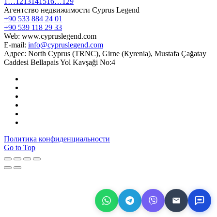
1
…
12
13
14
15
16
…
129
Агентство недвижимости Cyprus Legend
+90 533 884 24 01
+90 539 118 29 33
Web: www.cypruslegend.com
E-mail:
info@cypruslegend.com
Адрес: North Cyprus (ТRNC), Girne (Кyrenia), Mustafa Çağatay
Caddesi Bellapais Yol Kavşaği No:4
Политика конфиденциальности
Go to Top