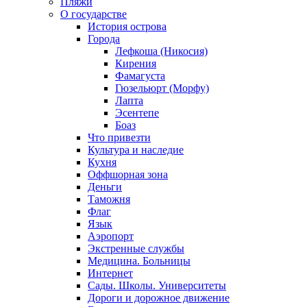
Пляжи
О государстве
История острова
Города
Лефкоша (Никосия)
Кирения
Фамагуста
Гюзельюрт (Морфу)
Лапта
Эсентепе
Боаз
Что привезти
Культура и наследие
Кухня
Оффшорная зона
Деньги
Таможня
Флаг
Язык
Аэропорт
Экстренные службы
Медицина. Больницы
Интернет
Сады. Школы. Университеты
Дороги и дорожное движение