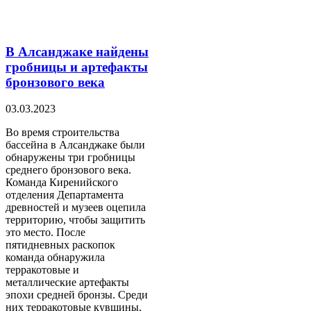
В Алсанджаке найдены
гробницы и артефакты
бронзового века
03.03.2023
Во время строительства
бассейна в Алсанджаке были
обнаружены три гробницы
среднего бронзового века.
Команда Киренийского
отделения Департамента
древностей и музеев оцепила
территорию, чтобы защитить
это место. После
пятидневных раскопок
команда обнаружила
терракотовые и
металлические артефакты
эпохи средней бронзы. Среди
них терракотовые кувшины,