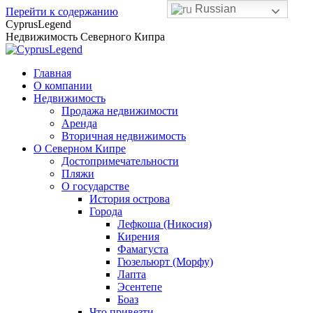
Russian
Перейти к содержанию
CyprusLegend
Недвижимость Северного Кипра
Главная
О компании
Недвижимость
Продажа недвижимости
Аренда
Вторичная недвижимость
О Северном Кипре
Достопримечательности
Пляжи
О государстве
История острова
Города
Лефкоша (Никосия)
Кирения
Фамагуста
Гюзельюрт (Морфу)
Лапта
Эсентепе
Боаз
Что привезти