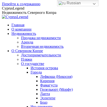
Russian
Перейти к содержанию
CyprusLegend
Недвижимость Северного Кипра
Главная
О компании
Недвижимость
Продажа недвижимости
Аренда
Вторичная недвижимость
О Северном Кипре
Достопримечательности
Пляжи
О государстве
История острова
Города
Лефкоша (Никосия)
Кирения
Фамагуста
Гюзельюрт (Морфу)
Лапта
Эсентепе
Боаз
Что привезти