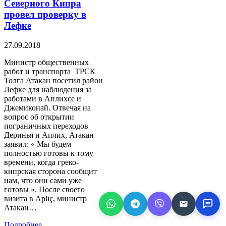
Северного Кипра
провел проверку в
Лефке
27.09.2018
Министр общественных
работ и транспорта ТРСК
Толга Атакан посетил район
Лефке для наблюдения за
работами в Аплихсе и
Джемиконай. Отвечая на
вопрос об открытии
пограничных переходов
Деринья и Аплих, Атакан
заявил: « Мы будем
полностью готовы к тому
времени, когда греко-
кипрская сторона сообщит
нам, что они сами уже
готовы ». После своего
визита в Aplıç, министр
Атакан…
Подробнее