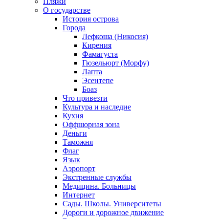
Пляжи
О государстве
История острова
Города
Лефкоша (Никосия)
Кирения
Фамагуста
Гюзельюрт (Морфу)
Лапта
Эсентепе
Боаз
Что привезти
Культура и наследие
Кухня
Оффшорная зона
Деньги
Таможня
Флаг
Язык
Аэропорт
Экстренные службы
Медицина. Больницы
Интернет
Сады. Школы. Университеты
Дороги и дорожное движение