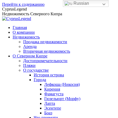
Russian
Перейти к содержанию
CyprusLegend
Недвижимость Северного Кипра
Главная
О компании
Недвижимость
Продажа недвижимости
Аренда
Вторичная недвижимость
О Северном Кипре
Достопримечательности
Пляжи
О государстве
История острова
Города
Лефкоша (Никосия)
Кирения
Фамагуста
Гюзельюрт (Морфу)
Лапта
Эсентепе
Боаз
Что привезти