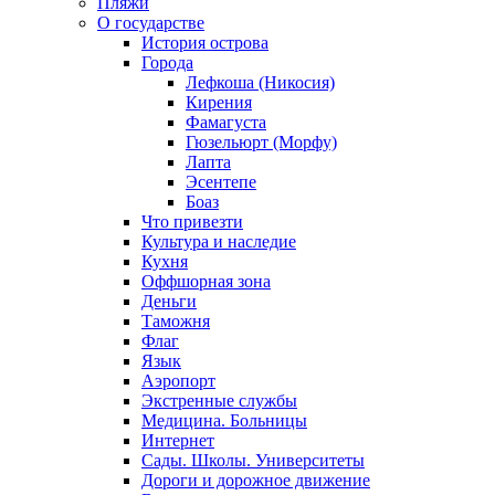
Пляжи
О государстве
История острова
Города
Лефкоша (Никосия)
Кирения
Фамагуста
Гюзельюрт (Морфу)
Лапта
Эсентепе
Боаз
Что привезти
Культура и наследие
Кухня
Оффшорная зона
Деньги
Таможня
Флаг
Язык
Аэропорт
Экстренные службы
Медицина. Больницы
Интернет
Сады. Школы. Университеты
Дороги и дорожное движение