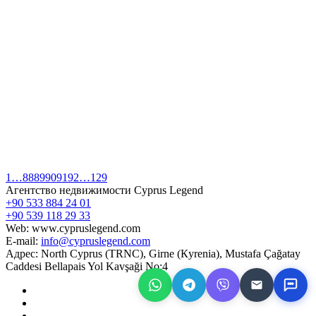
1
…
88
89
90
91
92
…
129
Агентство недвижимости Cyprus Legend
+90 533 884 24 01
+90 539 118 29 33
Web: www.cypruslegend.com
E-mail:
info@cypruslegend.com
Адрес: North Cyprus (ТRNC), Girne (Кyrenia), Mustafa Çağatay
Caddesi Bellapais Yol Kavşaği No:4