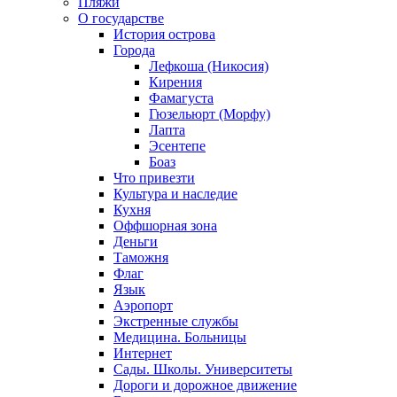
Пляжи
О государстве
История острова
Города
Лефкоша (Никосия)
Кирения
Фамагуста
Гюзельюрт (Морфу)
Лапта
Эсентепе
Боаз
Что привезти
Культура и наследие
Кухня
Оффшорная зона
Деньги
Таможня
Флаг
Язык
Аэропорт
Экстренные службы
Медицина. Больницы
Интернет
Сады. Школы. Университеты
Дороги и дорожное движение