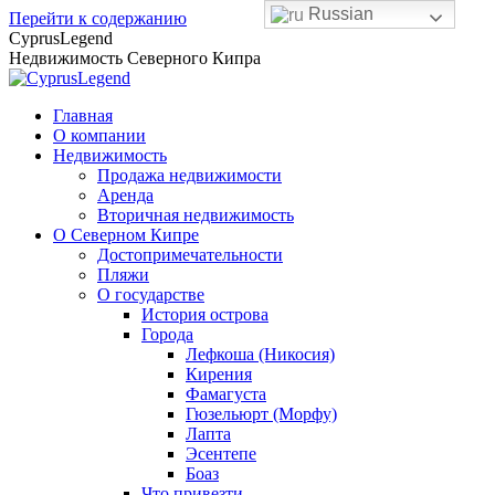
Russian
Перейти к содержанию
CyprusLegend
Недвижимость Северного Кипра
Главная
О компании
Недвижимость
Продажа недвижимости
Аренда
Вторичная недвижимость
О Северном Кипре
Достопримечательности
Пляжи
О государстве
История острова
Города
Лефкоша (Никосия)
Кирения
Фамагуста
Гюзельюрт (Морфу)
Лапта
Эсентепе
Боаз
Что привезти